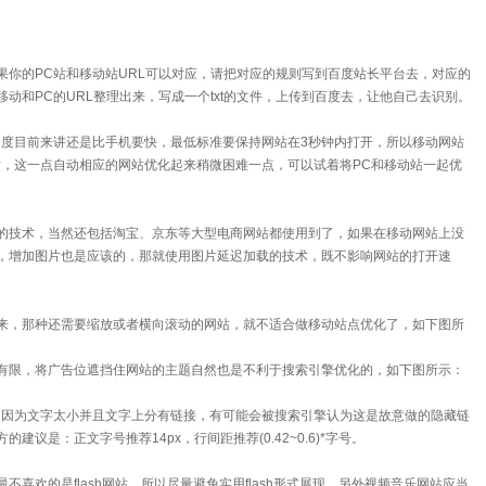
的PC站和移动站URL可以对应，请把对应的规则写到百度站长平台去，对应的
动和PC的URL整理出来，写成一个txt的文件，上传到百度去，让他自己去识别。
度目前来讲还是比手机要快，最低标准要保持网站在3秒钟内打开，所以移动网站
站，这一点自动相应的网站优化起来稍微困难一点，可以试着将PC和移动站一起优
的技术，当然还包括淘宝、京东等大型电商网站都使用到了，如果在移动网站上没
，增加图片也是应该的，那就使用图片延迟加载的技术，既不影响网站的打开速
，那种还需要缩放或者横向滚动的网站，就不适合做移动站点优化了，如下图所
限，将广告位遮挡住网站的主题自然也是不利于搜索引擎优化的，如下图所示：
因为文字太小并且文字上分有链接，有可能会被搜索引擎认为这是故意做的隐藏链
是：正文字号推荐14px，行间距推荐(0.42~0.6)*字号。
欢的是flash网站，所以尽量避免实用flash形式展现，另外视频音乐网站应当