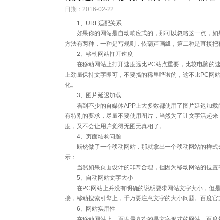
日期：2016-02-22
1、URL适配关系
如果你的网站是自动响应式的，那可以忽略这一点，如果你
方法有两种，一种是写规则，依葫芦画瓢，第二种是直接把移
2、移动网站打开速度
在移动网站上打开速度远比PC站点重要，比较电脑的速
上劲量保持文字即可，不要搞的稀里哗啦的，这不比PC网
化。
3、图片延迟加载
看到不少的自媒体APP上大多数都使用了图片延迟加载
有特别的要求，尽量不要使用图片，当然为了让文字活起来
度，又不会让用户觉得无图无真相了。
4、页面结构问题
既然做了一个移动网站，那就拿出一个移动网站的样式来
示：
当然如果页面设计的非常合理，但因为移动网站的位置有
5、自动网站文字大小
在PC网站上并没有明确的说明要求网站文字大小，但是
接，移动搜索引擎上，千万要注意文字的大小问题。百度官方的建议
6、网站实用性
在移动网站上，百度最喜欢的是文字形式的网站，百度最不喜